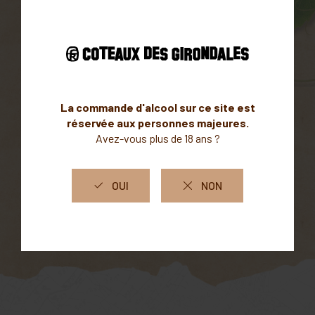
Des cépages rares pour des vins
authentiques
DÉCOUVRIR
Résolument ancré dans son territoire avec le désir de
remettre le monde à l’endroit à porté de verre en
replantant des vignes au hameau « Les vignes », le
domaine de Coteaux des Girondales a « l’ambition de
rester petit » et de rayonner par son « exotisme local »
au pays du Reblochon !