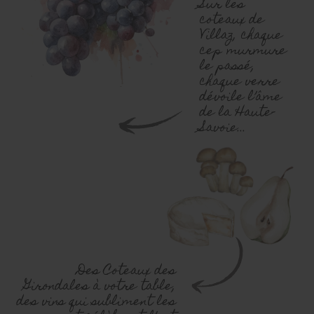
Sur les
coteaux de
Villaz, chaque
cep murmure
le passé,
chaque verre
dévoile l’âme
de la Haute-
Savoie...
Des Coteaux des
Girondales à votre table,
des vins qui subliment les