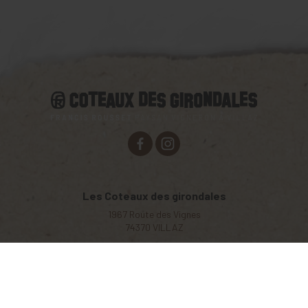
Les Coteaux des girondales
1967 Route des Vignes
74370
VILLAZ
Tél. :
06 66 99 69 85
Accueil