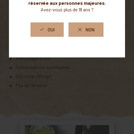
Sol argilo-calcaire
Altitude 600m
Vinification
Vendange entière
Pressurage direct
Fermentations spontanées
SO2 total <30mg/l
Pas de filtration